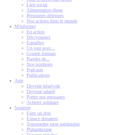
Lien social
Alimentation digne
Personnes détenues
Nos actions dans le monde
M'informer
En action
Décryptages
Enquêtes
Un jour avec...
Grands formats
Paroles de...
Nos positions
Podcasts
Publications
Agir
Devenir bénévole
Devenir salarié
Porter nos messages
Acheter solidaire
Soutenir
Faire un don
Espace donateur
Transmettre mon patrimoine
Philanthropie
Devenir mécène