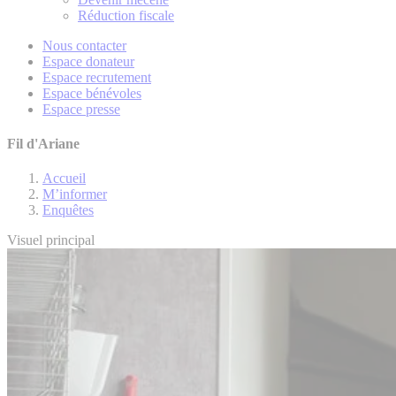
Réduction fiscale
Nous contacter
Espace donateur
Espace recrutement
Espace bénévoles
Espace presse
Fil d'Ariane
Accueil
M’informer
Enquêtes
Visuel principal