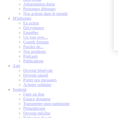
Alimentation digne
Personnes détenues
Nos actions dans le monde
M'informer
En action
Décryptages
Enquêtes
Un jour avec...
Grands formats
Paroles de...
Nos positions
Podcasts
Publications
Agir
Devenir bénévole
Devenir salarié
Porter nos messages
Acheter solidaire
Soutenir
Faire un don
Espace donateur
Transmettre mon patrimoine
Philanthropie
Devenir mécène
Réduction fiscale