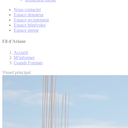
Nous contacter
Espace donateur
Espace recrutement
Espace bénévoles
Espace presse
Fil d'Ariane
Accueil
M’informer
Grands Formats
Visuel principal