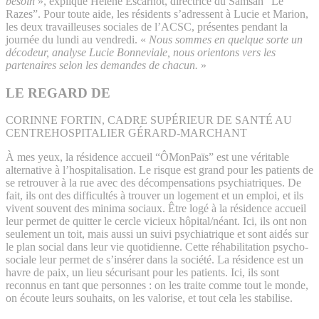
besoin
», explique Hélène Escarnot, directrice du Samsah “Le
Razes”. Pour toute aide, les résidents s’adressent à Lucie et Marion,
les deux travailleuses sociales de l’ACSC, présentes pendant la
journée du lundi au vendredi. «
Nous sommes en quelque sorte un
décodeur, analyse Lucie Bonneviale, nous orientons vers les
partenaires selon les demandes de chacun.
»
LE REGARD DE
CORINNE FORTIN, CADRE SUPÉRIEUR DE SANTÉ AU
CENTREHOSPITALIER GÉRARD-MARCHANT
À mes yeux, la résidence accueil “ÔMonPaïs” est une véritable
alternative à l’hospitalisation. Le risque est grand pour les patients de
se retrouver à la rue avec des décompensations psychiatriques. De
fait, ils ont des difficultés à trouver un logement et un emploi, et ils
vivent souvent des minima sociaux. Être logé à la résidence accueil
leur permet de quitter le cercle vicieux hôpital/néant. Ici, ils ont non
seulement un toit, mais aussi un suivi psychiatrique et sont aidés sur
le plan social dans leur vie quotidienne. Cette réhabilitation psycho-
sociale leur permet de s’insérer dans la société. La résidence est un
havre de paix, un lieu sécurisant pour les patients. Ici, ils sont
reconnus en tant que personnes : on les traite comme tout le monde,
on écoute leurs souhaits, on les valorise, et tout cela les stabilise.