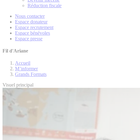
Réduction fiscale
Nous contacter
Espace donateur
Espace recrutement
Espace bénévoles
Espace presse
Fil d'Ariane
Accueil
M’informer
Grands Formats
Visuel principal