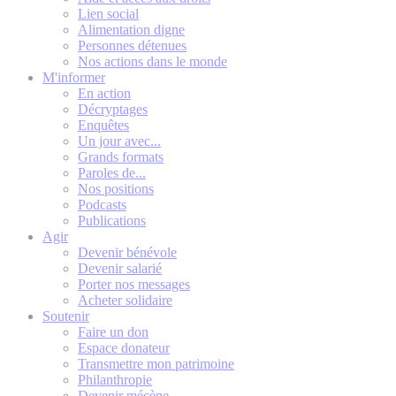
Lien social
Alimentation digne
Personnes détenues
Nos actions dans le monde
M'informer
En action
Décryptages
Enquêtes
Un jour avec...
Grands formats
Paroles de...
Nos positions
Podcasts
Publications
Agir
Devenir bénévole
Devenir salarié
Porter nos messages
Acheter solidaire
Soutenir
Faire un don
Espace donateur
Transmettre mon patrimoine
Philanthropie
Devenir mécène