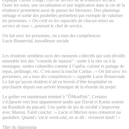
Outre les soins, une socialisation et une implication dans la vie de la
résidence permettent aussi de panser les blessures. Des plannings
ménage et sortie des poubelles permettent par exemple de valoriser
les personnes. «
On croit en les capacités de chacun mises au
service de tous
», poursuit le chef de service.
On fait avec les personnes, on a tous des compétences.
Lucie Bonnevial, travailleuse sociale
Les résidents semblent ravis des moments collectifs qui sont décidés
ensemble lors des “conseils de maison” : sortie à la mer ou à la
montagne, sorties culturelles comme à l’opéra, cuisine et partage de
repas, jardinage, etc. C’est aussi la touche Caritas : «
On fait avec les
personnes, on a tous des compétences
», rappelle Lucie Bonneviale.
Le fait qu’aucun résident n’ait eu besoin d’être hospitalisé en
psychiatrie depuis son arrivée témoigne de la réussite du projet.
Le goûter est maintenant terminé à “ÔMonPaïs”. Certains
s’éclipsent vers leur appartement tandis que David et Karim sortent
un Rumikub du placard. Une partie de jeu de société s’improvise
avec Marion. Farid conclut : «
Lucie et Marion nous entourent au
quotidien. Quand c’est le week-end, on se dit : vivement lundi !
»
Titre du diaporama