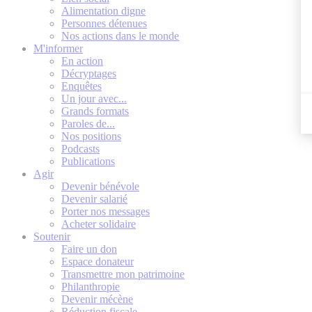
Alimentation digne
Personnes détenues
Nos actions dans le monde
M'informer
En action
Décryptages
Enquêtes
Un jour avec...
Grands formats
Paroles de...
Nos positions
Podcasts
Publications
Agir
Devenir bénévole
Devenir salarié
Porter nos messages
Acheter solidaire
Soutenir
Faire un don
Espace donateur
Transmettre mon patrimoine
Philanthropie
Devenir mécène
Réduction fiscale