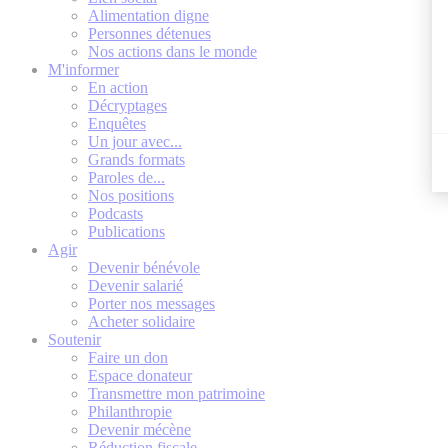
Alimentation digne
Personnes détenues
Nos actions dans le monde
M'informer
En action
Décryptages
Enquêtes
Un jour avec...
Grands formats
Paroles de...
Nos positions
Podcasts
Publications
Agir
Devenir bénévole
Devenir salarié
Porter nos messages
Acheter solidaire
Soutenir
Faire un don
Espace donateur
Transmettre mon patrimoine
Philanthropie
Devenir mécène
Réduction fiscale