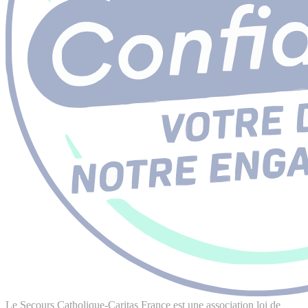
Le Secours Catholique-Caritas France est une association loi de