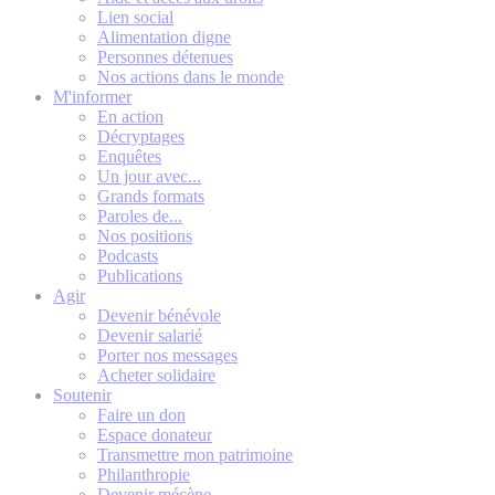
Lien social
Alimentation digne
Personnes détenues
Nos actions dans le monde
M'informer
En action
Décryptages
Enquêtes
Un jour avec...
Grands formats
Paroles de...
Nos positions
Podcasts
Publications
Agir
Devenir bénévole
Devenir salarié
Porter nos messages
Acheter solidaire
Soutenir
Faire un don
Espace donateur
Transmettre mon patrimoine
Philanthropie
Devenir mécène