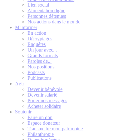
Lien social
Alimentation digne
Personnes détenues
Nos actions dans le monde
M'informer
En action
Décryptages
Enquêtes
Un jour avec...
Grands formats
Paroles de...
Nos positions
Podcasts
Publications
Agir
Devenir bénévole
Devenir salarié
Porter nos messages
Acheter solidaire
Soutenir
Faire un don
Espace donateur
Transmettre mon patrimoine
Philanthropie
Devenir mécène