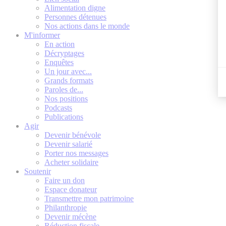
Alimentation digne
Personnes détenues
Nos actions dans le monde
M'informer
En action
Décryptages
Enquêtes
Un jour avec...
Grands formats
Paroles de...
Nos positions
Podcasts
Publications
Agir
Devenir bénévole
Devenir salarié
Porter nos messages
Acheter solidaire
Soutenir
Faire un don
Espace donateur
Transmettre mon patrimoine
Philanthropie
Devenir mécène
Réduction fiscale