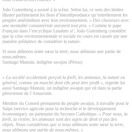
João Gutemberg a assisté à la scène. Selon lui, ce sens des limites
illustre parfaitement les liens d’interdépendance qu’entretiennent les
peuples amérindiens avec leur environnement.
« Des chasseurs avec
une mentalité consumériste auraient tout pris. »
Comme le pape
François dans l’encyclique
Laudato si’
, João Gutemberg considère
que la crise environnementale et sociale en cours est causée par une
manière prédatrice de considérer la nature.
Si nous abîmons notre sœur la terre, nous abîmons une partie de
nous-mêmes.
Santiago Manuin, indigène awajun (Pérou)
« La société occidentale perçoit la forêt, les animaux, la nature en
général, comme un marché dont elle peut tirer profit »,
regrette lui
aussi Santiago Manuin, un indigène awajun qui vit dans la partie
péruvienne de l’Amazonie.
Membre du Conseil permanent du peuple awajun, il travaille pour le
Saipe (service agricole pour la recherche et le développement
économique), un partenaire du Secours Catholique.
« Pour nous, la
forêt, la rivière, les animaux sont des sujets de droit et pas des
objets. Nous considérons que si nous abîmons notre sœur la terre,
nous abîmons une partie de nous-mêmes. »