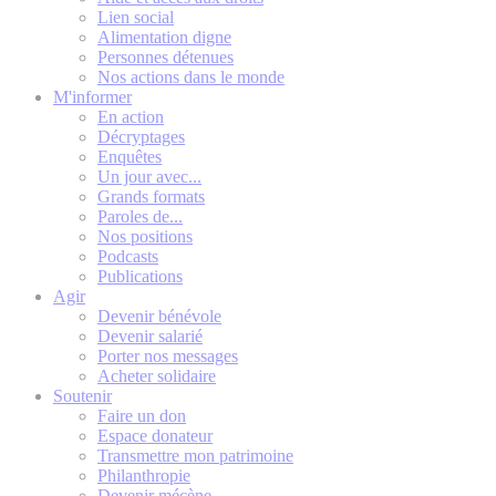
Lien social
Alimentation digne
Personnes détenues
Nos actions dans le monde
M'informer
En action
Décryptages
Enquêtes
Un jour avec...
Grands formats
Paroles de...
Nos positions
Podcasts
Publications
Agir
Devenir bénévole
Devenir salarié
Porter nos messages
Acheter solidaire
Soutenir
Faire un don
Espace donateur
Transmettre mon patrimoine
Philanthropie
Devenir mécène