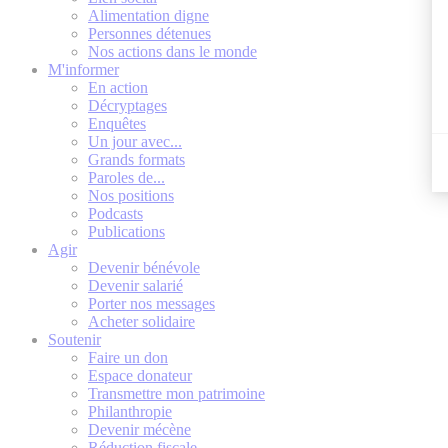
Alimentation digne
Personnes détenues
Nos actions dans le monde
M'informer
En action
Décryptages
Enquêtes
Un jour avec...
Grands formats
Paroles de...
Nos positions
Podcasts
Publications
Agir
Devenir bénévole
Devenir salarié
Porter nos messages
Acheter solidaire
Soutenir
Faire un don
Espace donateur
Transmettre mon patrimoine
Philanthropie
Devenir mécène
Réduction fiscale