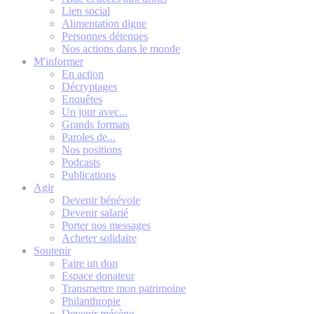
Lien social
Alimentation digne
Personnes détenues
Nos actions dans le monde
M'informer
En action
Décryptages
Enquêtes
Un jour avec...
Grands formats
Paroles de...
Nos positions
Podcasts
Publications
Agir
Devenir bénévole
Devenir salarié
Porter nos messages
Acheter solidaire
Soutenir
Faire un don
Espace donateur
Transmettre mon patrimoine
Philanthropie
Devenir mécène