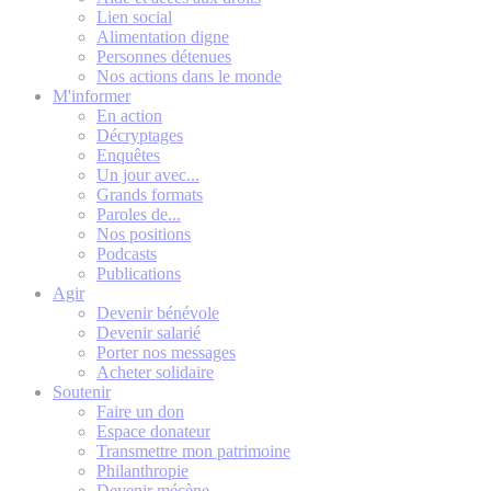
Lien social
Alimentation digne
Personnes détenues
Nos actions dans le monde
M'informer
En action
Décryptages
Enquêtes
Un jour avec...
Grands formats
Paroles de...
Nos positions
Podcasts
Publications
Agir
Devenir bénévole
Devenir salarié
Porter nos messages
Acheter solidaire
Soutenir
Faire un don
Espace donateur
Transmettre mon patrimoine
Philanthropie
Devenir mécène