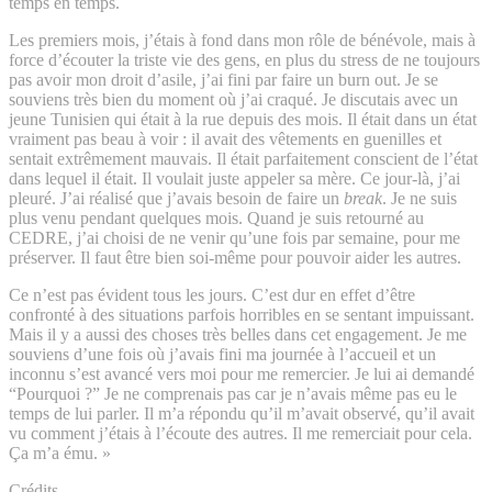
temps en temps.
Les premiers mois, j’étais à fond dans mon rôle de bénévole, mais à
force d’écouter la triste vie des gens, en plus du stress de ne toujours
pas avoir mon droit d’asile, j’ai fini par faire un burn out. Je se
souviens très bien du moment où j’ai craqué. Je discutais avec un
jeune Tunisien qui était à la rue depuis des mois. Il était dans un état
vraiment pas beau à voir : il avait des vêtements en guenilles et
sentait extrêmement mauvais. Il était parfaitement conscient de l’état
dans lequel il était. Il voulait juste appeler sa mère. Ce jour-là, j’ai
pleuré. J’ai réalisé que j’avais besoin de faire un
break
. Je ne suis
plus venu pendant quelques mois. Quand je suis retourné au
CEDRE, j’ai choisi de ne venir qu’une fois par semaine, pour me
préserver. Il faut être bien soi-même pour pouvoir aider les autres.
Ce n’est pas évident tous les jours. C’est dur en effet d’être
confronté à des situations parfois horribles en se sentant impuissant.
Mais il y a aussi des choses très belles dans cet engagement. Je me
souviens d’une fois où j’avais fini ma journée à l’accueil et un
inconnu s’est avancé vers moi pour me remercier. Je lui ai demandé
“Pourquoi ?” Je ne comprenais pas car je n’avais même pas eu le
temps de lui parler. Il m’a répondu qu’il m’avait observé, qu’il avait
vu comment j’étais à l’écoute des autres. Il me remerciait pour cela.
Ça m’a ému. »
Crédits