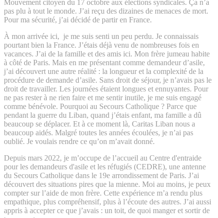
Mouvement citoyen du 17 octobre aux élections syndicales. Ça n’a
pas plu à tout le monde. J’ai reçu des dizaines de menaces de mort.
Pour ma sécurité, j’ai décidé de partir en France.
À mon arrivée ici, je me suis senti un peu perdu. Je connaissais
pourtant bien la France. J’étais déjà venu de nombreuses fois en
vacances. J’ai de la famille et des amis ici. Mon frère jumeau habite
à côté de Paris. Mais en me présentant comme demandeur d’asile,
j’ai découvert une autre réalité : la longueur et la complexité de la
procédure de demande d’asile. Sans droit de séjour, je n’avais pas le
droit de travailler. Les journées étaient longues et ennuyantes. Pour
ne pas rester à ne rien faire et me sentir inutile, je me suis engagé
comme bénévole. Pourquoi au Secours Catholique ? Parce que
pendant la guerre du Liban, quand j’étais enfant, ma famille a dû
beaucoup se déplacer. Et à ce moment là, Caritas Liban nous a
beaucoup aidés. Malgré toutes les années écoulées, je n’ai pas
oublié. Je voulais rendre ce qu’on m’avait donné.
Depuis mars 2022, je m’occupe de l’accueil au Centre d'entraide
pour les demandeurs d'asile et les réfugiés (CEDRE), une antenne
du Secours Catholique dans le 19e arrondissement de Paris. J’ai
découvert des situations pires que la mienne. Moi au moins, je peux
compter sur l’aide de mon frère. Cette expérience m’a rendu plus
empathique, plus compréhensif, plus à l’écoute des autres. J’ai aussi
appris à accepter ce que j’avais : un toit, de quoi manger et sortir de