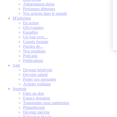
Alimentation digne
Personnes détenues
Nos actions dans le monde
M'informer
En action
Décryptages
Enquêtes
Un jour avec...
Grands formats
Paroles de...
Nos positions
Podcasts
Publications
Agir
Devenir bénévole
Devenir salarié
Porter nos messages
Acheter solidaire
Soutenir
Faire un don
Espace donateur
Transmettre mon patrimoine
Philanthropie
Devenir mécène
Réduction fiscale