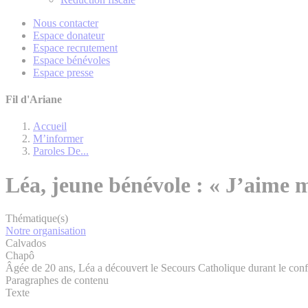
Nous contacter
Espace donateur
Espace recrutement
Espace bénévoles
Espace presse
Fil d'Ariane
Accueil
M’informer
Paroles De...
Léa, jeune bénévole : « J’aime m
Thématique(s)
Notre organisation
Calvados
Chapô
Âgée de 20 ans, Léa a découvert le Secours Catholique durant le conf
Paragraphes de contenu
Texte