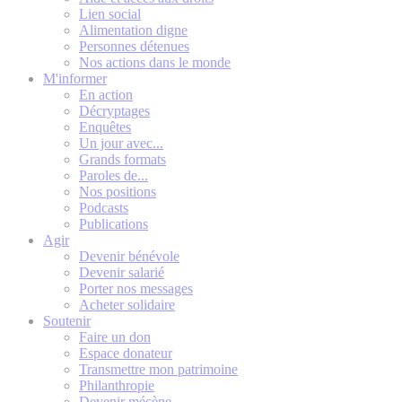
Lien social
Alimentation digne
Personnes détenues
Nos actions dans le monde
M'informer
En action
Décryptages
Enquêtes
Un jour avec...
Grands formats
Paroles de...
Nos positions
Podcasts
Publications
Agir
Devenir bénévole
Devenir salarié
Porter nos messages
Acheter solidaire
Soutenir
Faire un don
Espace donateur
Transmettre mon patrimoine
Philanthropie
Devenir mécène