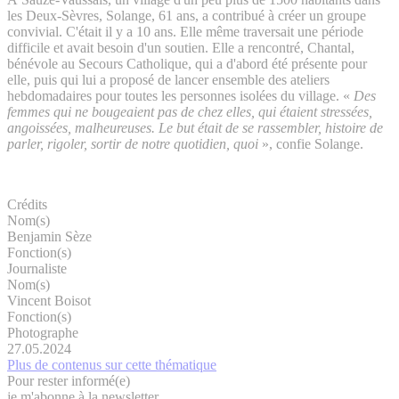
les Deux-Sèvres, Solange, 61 ans, a contribué à créer un groupe
convivial. C'était il y a 10 ans. Elle même traversait une période
difficile et avait besoin d'un soutien. Elle a rencontré, Chantal,
bénévole au Secours Catholique, qui a d'abord été présente pour
elle, puis qui lui a proposé de lancer ensemble des ateliers
hebdomadaires pour toutes les personnes isolées du village. «
Des
femmes qui ne bougeaient pas de chez elles, qui étaient stressées,
angoissées, malheureuses.
Le but était de se rassembler, histoire de
parler, rigoler, sortir de notre quotidien, quoi
», confie Solange.
Crédits
Nom(s)
Benjamin Sèze
Fonction(s)
Journaliste
Nom(s)
Vincent Boisot
Fonction(s)
Photographe
27.05.2024
Plus de contenus sur cette thématique
Pour rester informé(e)
je m'abonne à la newsletter