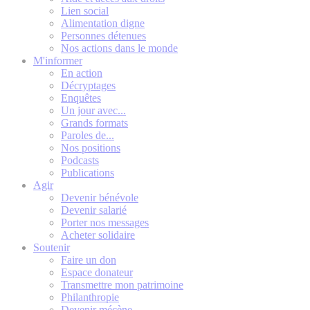
Lien social
Alimentation digne
Personnes détenues
Nos actions dans le monde
M'informer
En action
Décryptages
Enquêtes
Un jour avec...
Grands formats
Paroles de...
Nos positions
Podcasts
Publications
Agir
Devenir bénévole
Devenir salarié
Porter nos messages
Acheter solidaire
Soutenir
Faire un don
Espace donateur
Transmettre mon patrimoine
Philanthropie
Devenir mécène