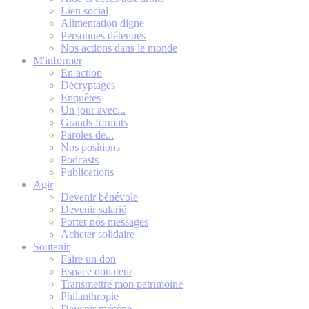
Lien social
Alimentation digne
Personnes détenues
Nos actions dans le monde
M'informer
En action
Décryptages
Enquêtes
Un jour avec...
Grands formats
Paroles de...
Nos positions
Podcasts
Publications
Agir
Devenir bénévole
Devenir salarié
Porter nos messages
Acheter solidaire
Soutenir
Faire un don
Espace donateur
Transmettre mon patrimoine
Philanthropie
Devenir mécène