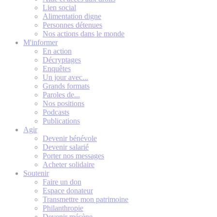
Lien social
Alimentation digne
Personnes détenues
Nos actions dans le monde
M'informer
En action
Décryptages
Enquêtes
Un jour avec...
Grands formats
Paroles de...
Nos positions
Podcasts
Publications
Agir
Devenir bénévole
Devenir salarié
Porter nos messages
Acheter solidaire
Soutenir
Faire un don
Espace donateur
Transmettre mon patrimoine
Philanthropie
Devenir mécène