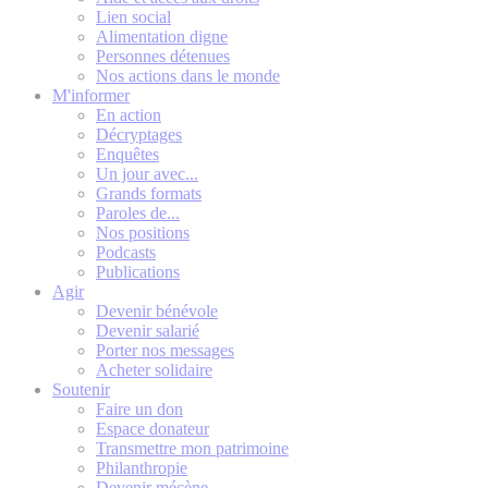
Lien social
Alimentation digne
Personnes détenues
Nos actions dans le monde
M'informer
En action
Décryptages
Enquêtes
Un jour avec...
Grands formats
Paroles de...
Nos positions
Podcasts
Publications
Agir
Devenir bénévole
Devenir salarié
Porter nos messages
Acheter solidaire
Soutenir
Faire un don
Espace donateur
Transmettre mon patrimoine
Philanthropie
Devenir mécène