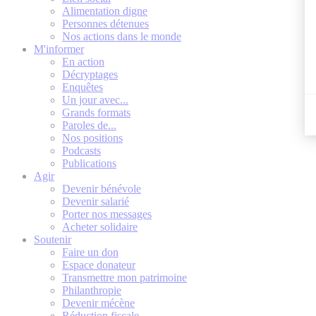
Alimentation digne
Personnes détenues
Nos actions dans le monde
M'informer
En action
Décryptages
Enquêtes
Un jour avec...
Grands formats
Paroles de...
Nos positions
Podcasts
Publications
Agir
Devenir bénévole
Devenir salarié
Porter nos messages
Acheter solidaire
Soutenir
Faire un don
Espace donateur
Transmettre mon patrimoine
Philanthropie
Devenir mécène
Réduction fiscale