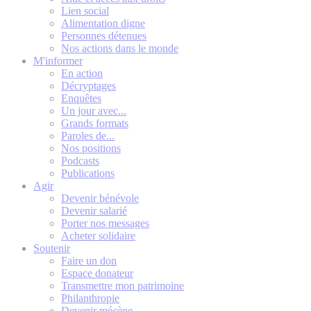
Lien social
Alimentation digne
Personnes détenues
Nos actions dans le monde
M'informer
En action
Décryptages
Enquêtes
Un jour avec...
Grands formats
Paroles de...
Nos positions
Podcasts
Publications
Agir
Devenir bénévole
Devenir salarié
Porter nos messages
Acheter solidaire
Soutenir
Faire un don
Espace donateur
Transmettre mon patrimoine
Philanthropie
Devenir mécène