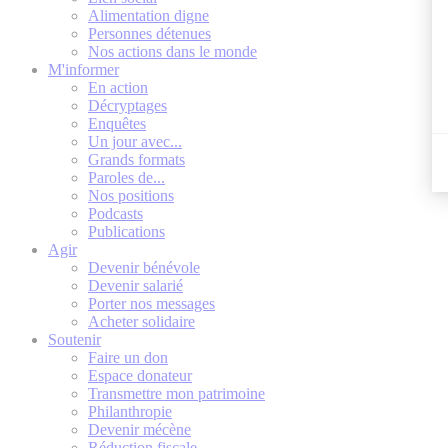
Alimentation digne
Personnes détenues
Nos actions dans le monde
M'informer
En action
Décryptages
Enquêtes
Un jour avec...
Grands formats
Paroles de...
Nos positions
Podcasts
Publications
Agir
Devenir bénévole
Devenir salarié
Porter nos messages
Acheter solidaire
Soutenir
Faire un don
Espace donateur
Transmettre mon patrimoine
Philanthropie
Devenir mécène
Réduction fiscale