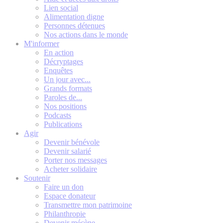
Lien social
Alimentation digne
Personnes détenues
Nos actions dans le monde
M'informer
En action
Décryptages
Enquêtes
Un jour avec...
Grands formats
Paroles de...
Nos positions
Podcasts
Publications
Agir
Devenir bénévole
Devenir salarié
Porter nos messages
Acheter solidaire
Soutenir
Faire un don
Espace donateur
Transmettre mon patrimoine
Philanthropie
Devenir mécène