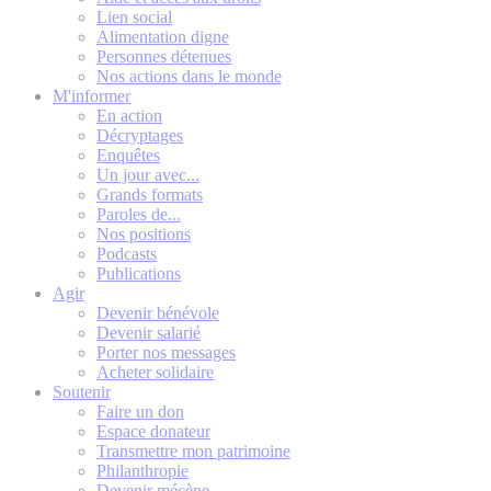
Lien social
Alimentation digne
Personnes détenues
Nos actions dans le monde
M'informer
En action
Décryptages
Enquêtes
Un jour avec...
Grands formats
Paroles de...
Nos positions
Podcasts
Publications
Agir
Devenir bénévole
Devenir salarié
Porter nos messages
Acheter solidaire
Soutenir
Faire un don
Espace donateur
Transmettre mon patrimoine
Philanthropie
Devenir mécène