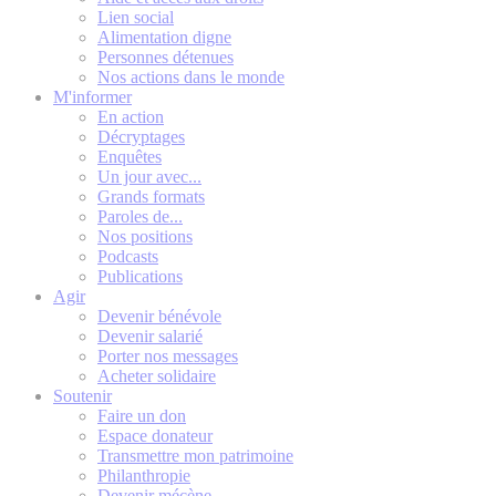
Lien social
Alimentation digne
Personnes détenues
Nos actions dans le monde
M'informer
En action
Décryptages
Enquêtes
Un jour avec...
Grands formats
Paroles de...
Nos positions
Podcasts
Publications
Agir
Devenir bénévole
Devenir salarié
Porter nos messages
Acheter solidaire
Soutenir
Faire un don
Espace donateur
Transmettre mon patrimoine
Philanthropie
Devenir mécène