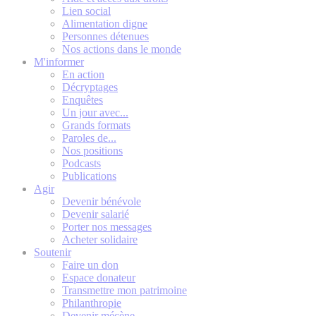
Lien social
Alimentation digne
Personnes détenues
Nos actions dans le monde
M'informer
En action
Décryptages
Enquêtes
Un jour avec...
Grands formats
Paroles de...
Nos positions
Podcasts
Publications
Agir
Devenir bénévole
Devenir salarié
Porter nos messages
Acheter solidaire
Soutenir
Faire un don
Espace donateur
Transmettre mon patrimoine
Philanthropie
Devenir mécène