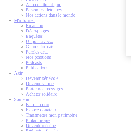
Alimentation digne
Personnes détenues
Nos actions dans le monde
M'informer
En action
Décryptages
Enquêtes
Un jour avec...
Grands formats
Paroles de...
Nos positions
Podcasts
Publications
Agir
Devenir bénévole
Devenir salarié
Porter nos messages
Acheter solidaire
Soutenir
Faire un don
Espace donateur
Transmettre mon patrimoine
Philanthropie
Devenir mécène
Réduction fiscale