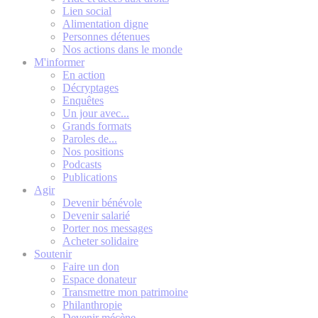
Lien social
Alimentation digne
Personnes détenues
Nos actions dans le monde
M'informer
En action
Décryptages
Enquêtes
Un jour avec...
Grands formats
Paroles de...
Nos positions
Podcasts
Publications
Agir
Devenir bénévole
Devenir salarié
Porter nos messages
Acheter solidaire
Soutenir
Faire un don
Espace donateur
Transmettre mon patrimoine
Philanthropie
Devenir mécène