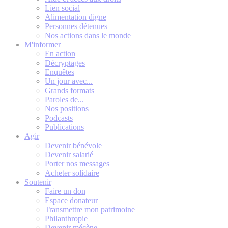
Lien social
Alimentation digne
Personnes détenues
Nos actions dans le monde
M'informer
En action
Décryptages
Enquêtes
Un jour avec...
Grands formats
Paroles de...
Nos positions
Podcasts
Publications
Agir
Devenir bénévole
Devenir salarié
Porter nos messages
Acheter solidaire
Soutenir
Faire un don
Espace donateur
Transmettre mon patrimoine
Philanthropie
Devenir mécène