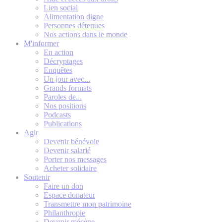
Lien social
Alimentation digne
Personnes détenues
Nos actions dans le monde
M'informer
En action
Décryptages
Enquêtes
Un jour avec...
Grands formats
Paroles de...
Nos positions
Podcasts
Publications
Agir
Devenir bénévole
Devenir salarié
Porter nos messages
Acheter solidaire
Soutenir
Faire un don
Espace donateur
Transmettre mon patrimoine
Philanthropie
Devenir mécène