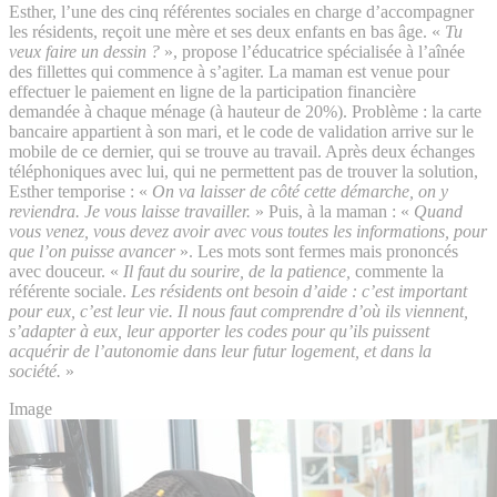
Esther, l’une des cinq référentes sociales en charge d’accompagner
les résidents, reçoit une mère et ses deux enfants en bas âge. «
Tu
veux faire un dessin ?
», propose l’éducatrice spécialisée à l’aînée
des fillettes qui commence à s’agiter. La maman est venue pour
effectuer le paiement en ligne de la participation financière
demandée à chaque ménage (à hauteur de 20%). Problème : la carte
bancaire appartient à son mari, et le code de validation arrive sur le
mobile de ce dernier, qui se trouve au travail. Après deux échanges
téléphoniques avec lui, qui ne permettent pas de trouver la solution,
Esther temporise : «
On va laisser de côté cette démarche, on y
reviendra. Je vous laisse travailler.
» Puis, à la maman : «
Quand
vous venez, vous devez avoir avec vous toutes les informations, pour
que l’on puisse avancer
». Les mots sont fermes mais prononcés
avec douceur. «
Il faut du sourire, de la patience,
commente la
référente sociale.
Les résidents ont besoin d’aide : c’est important
pour eux, c’est leur vie. Il nous faut comprendre d’où ils viennent,
s’adapter à eux, leur apporter les codes pour qu’ils puissent
acquérir de l’autonomie dans leur futur logement, et dans la
société.
»
Image