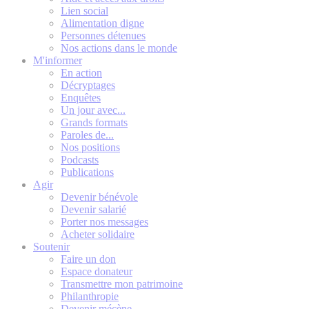
Lien social
Alimentation digne
Personnes détenues
Nos actions dans le monde
M'informer
En action
Décryptages
Enquêtes
Un jour avec...
Grands formats
Paroles de...
Nos positions
Podcasts
Publications
Agir
Devenir bénévole
Devenir salarié
Porter nos messages
Acheter solidaire
Soutenir
Faire un don
Espace donateur
Transmettre mon patrimoine
Philanthropie
Devenir mécène