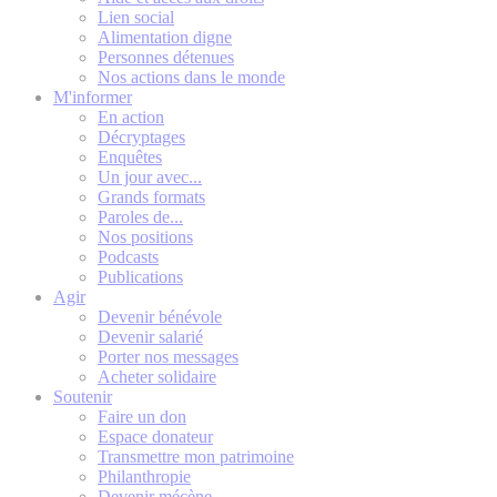
Lien social
Alimentation digne
Personnes détenues
Nos actions dans le monde
M'informer
En action
Décryptages
Enquêtes
Un jour avec...
Grands formats
Paroles de...
Nos positions
Podcasts
Publications
Agir
Devenir bénévole
Devenir salarié
Porter nos messages
Acheter solidaire
Soutenir
Faire un don
Espace donateur
Transmettre mon patrimoine
Philanthropie
Devenir mécène