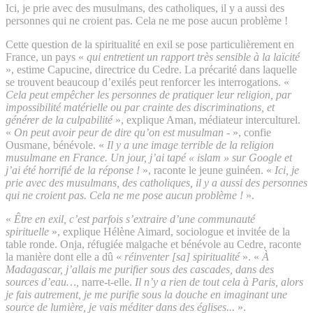
Ici, je prie avec des musulmans, des catholiques, il y a aussi des
personnes qui ne croient pas. Cela ne me pose aucun problème !
Cette question de la spiritualité en exil se pose particulièrement en
France, un pays «
qui entretient un rapport très sensible à la laïcité
», estime Capucine, directrice du Cedre. La précarité dans laquelle
se trouvent beaucoup d’exilés peut renforcer les interrogations. «
Cela peut empêcher les personnes de pratiquer leur religion, par
impossibilité matérielle ou par crainte des discriminations, et
générer de la culpabilité
», explique Aman, médiateur interculturel.
«
On peut avoir peur de dire qu’on est musulman -
», confie
Ousmane, bénévole. «
Il y a une image terrible de la religion
musulmane en France. Un jour, j’ai tapé « islam » sur Google et
j’ai été horrifié de la réponse !
», raconte le jeune guinéen. «
Ici, je
prie avec des musulmans, des catholiques, il y a aussi des personnes
qui ne croient pas. Cela ne me pose aucun problème !
».
«
Être en exil, c’est parfois s’extraire d’une communauté
spirituelle
», explique Hélène Aimard, sociologue et invitée de la
table ronde. Onja, réfugiée malgache et bénévole au Cedre, raconte
la manière dont elle a dû «
réinventer [sa] spiritualité
». «
À
Madagascar, j’allais me purifier sous des cascades, dans des
sources d’eau…,
narre-t-elle.
Il n’y a rien de tout cela à Paris, alors
je fais autrement, je me purifie sous la douche en imaginant une
source de lumière, je vais méditer dans des églises...
».