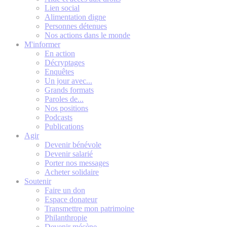
Lien social
Alimentation digne
Personnes détenues
Nos actions dans le monde
M'informer
En action
Décryptages
Enquêtes
Un jour avec...
Grands formats
Paroles de...
Nos positions
Podcasts
Publications
Agir
Devenir bénévole
Devenir salarié
Porter nos messages
Acheter solidaire
Soutenir
Faire un don
Espace donateur
Transmettre mon patrimoine
Philanthropie
Devenir mécène