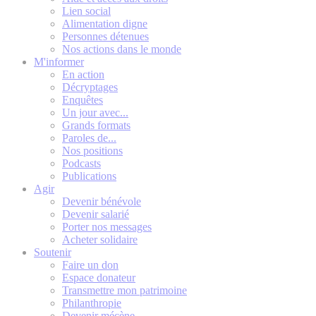
Lien social
Alimentation digne
Personnes détenues
Nos actions dans le monde
M'informer
En action
Décryptages
Enquêtes
Un jour avec...
Grands formats
Paroles de...
Nos positions
Podcasts
Publications
Agir
Devenir bénévole
Devenir salarié
Porter nos messages
Acheter solidaire
Soutenir
Faire un don
Espace donateur
Transmettre mon patrimoine
Philanthropie
Devenir mécène