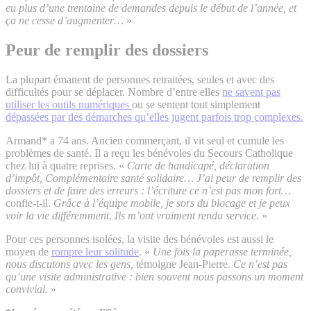
eu plus d’une trentaine de demandes depuis le début de l’année, et
ça ne cesse d’augmenter…
»
Peur de remplir des dossiers
La plupart émanent de personnes retraitées, seules et avec des
difficultés pour se déplacer. Nombre d’entre elles
ne savent pas
utiliser les outils numériques
ou se sentent tout simplement
dépassées par des démarches qu’elles jugent parfois trop complexes.
Armand* a 74 ans. Ancien commerçant, il vit seul et cumule les
problèmes de santé. Il a reçu les bénévoles du Secours Catholique
chez lui à quatre reprises. «
Carte de handicapé, déclaration
d’impôt, Complémentaire santé solidaire… J’ai peur de remplir des
dossiers et de faire des erreurs : l’écriture ce n’est pas mon fort…
confie-t-il.
Grâce à l’équipe mobile, je sors du blocage et je peux
voir la vie différemment. Ils m’ont vraiment rendu service.
»
Pour ces personnes isolées, la visite des bénévoles est aussi le
moyen de
rompre leur solitude
. «
Une fois la paperasse terminée,
nous discutons avec les gens,
témoigne Jean-Pierre.
Ce n’est pas
qu’une visite administrative : bien souvent nous passons un moment
convivial.
»