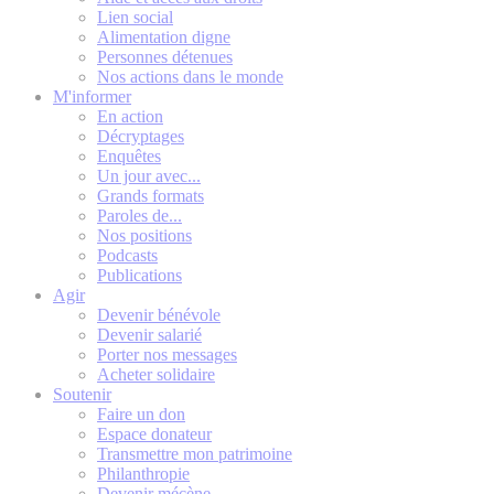
Lien social
Alimentation digne
Personnes détenues
Nos actions dans le monde
M'informer
En action
Décryptages
Enquêtes
Un jour avec...
Grands formats
Paroles de...
Nos positions
Podcasts
Publications
Agir
Devenir bénévole
Devenir salarié
Porter nos messages
Acheter solidaire
Soutenir
Faire un don
Espace donateur
Transmettre mon patrimoine
Philanthropie
Devenir mécène