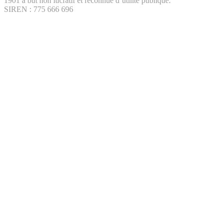
1901 à but non lucratif et reconnue d’utilité publique.
SIREN : 775 666 696