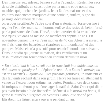
Des maisons aux rideaux baissés sont à l’abandon. Restent les sacs
de sable distribués en catastrophe par la mairie et de nombreux
meubles qui jonchent les jardins. Ici et là, des maisons et des
voitures sont encore marquées d’une couleur jaunâtre, signe du
passage dévastateur de l’eau.
on est des sacrifiés
De l’autre côté d’un watergang, fossé destiné à
réguler l’eau des marais, un homme enlève des restes de béton, brisé
par la puissance de l’eau. Hervé, ancien ouvrier de la cristallerie
d’Arques, vit dans sa maison de maraîchers depuis 22 ans. En
novembre dernier, il a vu l’eau monter de 40 cm. Alors il a investi, à
ses frais, dans des batardeaux (barrières anti-inondation) et des
pompes. Mais cela n’a pas suffi pour retenir l’inondation suivante.
Dans le studio qui jouxte sa maison, des ventilateurs et un
déshumidificateur fonctionnent en continu depuis un mois.
«
En s’installant ici on savait que la zone était inondable mais on
doit mieux se protéger !
», déplore le retraité. «
Dans le marais, on
est des sacrifiés
», ajoute-t-il. Des placards gondolés, un radiateur et
des fauteuils sèchent dans son jardin. Hervé les laisse en attendant la
venue de l’expert pour estimer les pertes. Pourtant, ces deux crues
historiques ne feront pas déménager le natif de Saint-Omer qui dit ne
pas avoir besoin d’aide financière. Même si «
le moral est bon
», il
garde le numéro d’urgence du Secours Catholique donné par
Elisabeth. La ligne restera ouverte pendant un an.