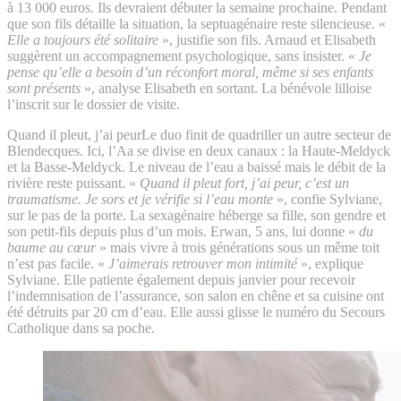
à 13 000 euros. Ils devraient débuter la semaine prochaine. Pendant
que son fils détaille la situation, la septuagénaire reste silencieuse. «
Elle a toujours été solitaire
», justifie son fils. Arnaud et Elisabeth
suggèrent un accompagnement psychologique, sans insister. «
Je
pense qu’elle a besoin d’un réconfort moral, même si ses enfants
sont présents
», analyse Elisabeth en sortant. La bénévole lilloise
l’inscrit sur le dossier de visite.
Quand il pleut, j’ai peur
Le duo finit de quadriller un autre secteur de
Blendecques. Ici, l’Aa se divise en deux canaux : la Haute-Meldyck
et la Basse-Meldyck. Le niveau de l’eau a baissé mais le débit de la
rivière reste puissant. «
Quand il pleut fort, j’ai peur, c’est un
traumatisme. Je sors et je vérifie si l’eau monte
», confie Sylviane,
sur le pas de la porte. La sexagénaire héberge sa fille, son gendre et
son petit-fils depuis plus d’un mois. Erwan, 5 ans, lui donne «
du
baume au cœur
» mais vivre à trois générations sous un même toit
n’est pas facile. «
J’aimerais retrouver mon intimité
», explique
Sylviane. Elle patiente également depuis janvier pour recevoir
l’indemnisation de l’assurance, son salon en chêne et sa cuisine ont
été détruits par 20 cm d’eau. Elle aussi glisse le numéro du Secours
Catholique dans sa poche.