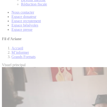
Réduction fiscale
Nous contacter
Espace donateur
Espace recrutement
Espace bénévoles
Espace presse
Fil d'Ariane
Accueil
M’informer
Grands Formats
Visuel principal