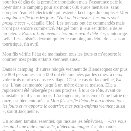
pour les dégâts de la première inondation mais l’assurance paie le
loyer dans le camping pour six mois : 630 euros mensuels, sans
compter l’eau et l’électricité qui restent à la charge du couple. «
Mon
conjoint vérifie tous les jours l’état de la maison. Les murs sont
presque secs
», détaille Cloé. Les travaux ont été commandés mais
n’ont pas encore commencé. Malgré tout, il leur est difficile de se
projeter. «
Pourra-t-on revenir chez nous avant l’été ?
», s’interroge-
t-elle. Les sinistrés devront quitter le camping au début de la saison
touristique, fin avril.
Mon fils vérifie l’état de ma maison tous les jours et m’apporte le
courrier, mes petits-enfants viennent aussi.
Dans le camping, d’autres relogés viennent de Blendecques car plus
de 800 personnes sur 5 000 ont été touchées par les crues, à deux
voire trois reprises dans ce village. C’est le cas de Jacqueline, 84
ans. L’eau est montée jusqu’à un mètre dans sa maison. Elle a
rapidement été hébergée par ses proches, à tour de rôle, avant de
s’installer ici il y a un mois. L’octogénaire, troisième d’une fratrie de
onze, est bien entourée. «
Mon fils vérifie l’état de ma maison tous
les jours et m’apporte le courrier, mes petits-enfants viennent aussi
», sourit Jacqueline.
Un soutien familial essentiel, qui rassure les bénévoles. «
Avez-vous
besoin d’une aide matérielle, d’électroménager ?
», demande