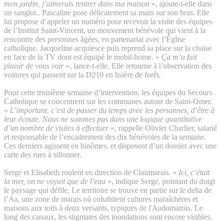
mon jardin, j’aimerais rentrer dans ma maison
», ajoute-t-elle dans
un sanglot.. Pascaline pose délicatement sa main sur son bras. Elle
lui propose d’appeler un numéro pour recevoir la visite des équipes
de l’Institut Saint-Vincent, un mouvement bénévole qui vient à la
rencontre des personnes âgées, en partenariat avec l’Église
catholique. Jacqueline acquiesce puis reprend sa place sur la chaise
en face de la TV dont est équipé le mobil-home. «
Ça m’a fait
plaisir de vous voir
», lance-t-elle. Elle retourne à l’observation des
voitures qui passent sur la D210 en lisière de forêt.
Pour cette troisième semaine d’intervention, les équipes du Secours
Catholique se concentrent sur les communes autour de Saint-Omer.
«
L’important, c’est de passer du temps avec les personnes, d’être à
leur écoute. Nous ne sommes pas dans une logique quantitative
d’un nombre de visites à effectuer
», rappelle Olivier Charlier, salarié
et responsable de l’encadrement des dix bénévoles de la semaine.
Ces derniers agissent en binômes, et disposent d’un dossier avec une
carte des rues à sillonner.
Serge et Elisabeth roulent en direction de Clairmarais. «
Ici, c’était
la mer, on ne voyait que de l’eau
», indique Serge, pointant du doigt
le paysage qui défile. Le territoire se trouve en partie sur le delta de
l’Aa, une zone de marais où cohabitent cultures maraîchères et
maisons aux toits à deux versants, typiques de l'Audomarois. Le
long des canaux, les stigmates des inondations sont encore visibles.