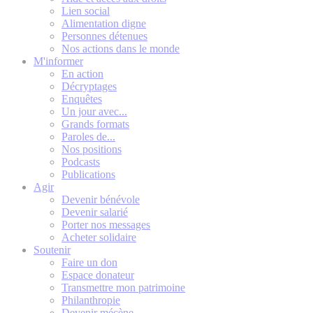
Lien social
Alimentation digne
Personnes détenues
Nos actions dans le monde
M'informer
En action
Décryptages
Enquêtes
Un jour avec...
Grands formats
Paroles de...
Nos positions
Podcasts
Publications
Agir
Devenir bénévole
Devenir salarié
Porter nos messages
Acheter solidaire
Soutenir
Faire un don
Espace donateur
Transmettre mon patrimoine
Philanthropie
Devenir mécène