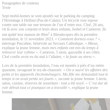
Paragraphes de contenu
Texte
Sept mobil-homes se sont ajoutés sur le parking du camping
l’Hermitage à Helfaut (Pas-de-Calais). Un tricycle rose repose
contre une table sur une terrasse de l’un d’entre eux. Cloé, 26 ans,
vit là avec son conjoint et leurs deux enfants, Isobel et Cameron. Ils
2
ont quitté leur maison de 80m
à Blendecques dès la première
inondation, le 11 novembre 2023. «
Comment dormez-vous ?
»,
interroge Pascaline, bénévole au Secours Catholique. «
Mieux,
explique la jeune femme,
mais mes enfants ont mis du temps à
retrouver leur rythme
». Cameron, 5 mois, gazouille à ses côtés.
Cloé confie avoir eu du mal à l’allaiter, «
la faute au stress
».
Lors de la première inondation, l’eau est montée à près d’un mètre
quarante, ravageant le rez-de-chaussée. «
On a sauvé les affaires des
petits et les appareils électroménagers. Ma fille me demandait tout le
temps si on avait perdu ses jouets
», raconte la jeune femme. Literie,
salon, cuisine, réserves de nourriture : tout a été noyé. «
C’est dur de
voir détruit tout ce pourquoi on a travaillé
», explique la jeune
femme.