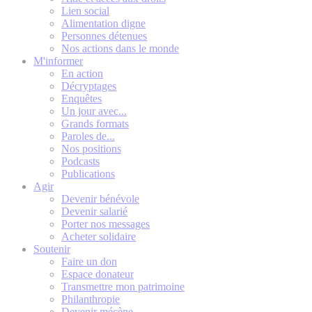
Lien social
Alimentation digne
Personnes détenues
Nos actions dans le monde
M'informer
En action
Décryptages
Enquêtes
Un jour avec...
Grands formats
Paroles de...
Nos positions
Podcasts
Publications
Agir
Devenir bénévole
Devenir salarié
Porter nos messages
Acheter solidaire
Soutenir
Faire un don
Espace donateur
Transmettre mon patrimoine
Philanthropie
Devenir mécène