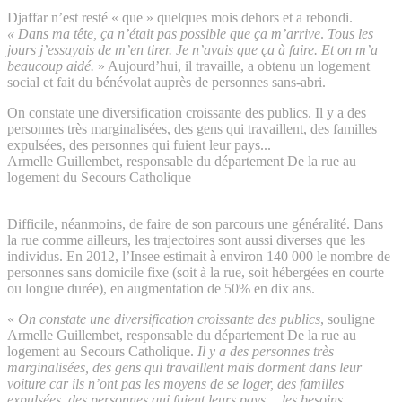
Djaffar n’est resté « que » quelques mois dehors et a rebondi.
« Dans ma tête, ça n’était pas possible que ça m’arrive
.
Tous les
jours j’essayais de m’en tirer. Je n’avais que ça à faire. Et on m’a
beaucoup aidé.
» Aujourd’hui, il travaille, a obtenu un logement
social et fait du bénévolat auprès de personnes sans-abri.
On constate une diversification croissante des publics. Il y a des
personnes très marginalisées, des gens qui travaillent, des familles
expulsées, des personnes qui fuient leur pays...
Armelle Guillembet, responsable du département De la rue au
logement du Secours Catholique
Difficile, néanmoins, de faire de son parcours une généralité. Dans
la rue comme ailleurs, les trajectoires sont aussi diverses que les
individus. En 2012, l’Insee estimait à environ 140 000 le nombre de
personnes sans domicile fixe (soit à la rue, soit hébergées en courte
ou longue durée), en augmentation de 50% en dix ans.
«
On constate une diversification croissante des publics
, souligne
Armelle Guillembet, responsable du département De la rue au
logement au Secours Catholique.
Il y a des personnes très
marginalisées, des gens qui travaillent mais dorment dans leur
voiture car ils n’ont pas les moyens de se loger, des familles
expulsées, des personnes qui fuient leurs pays… les besoins