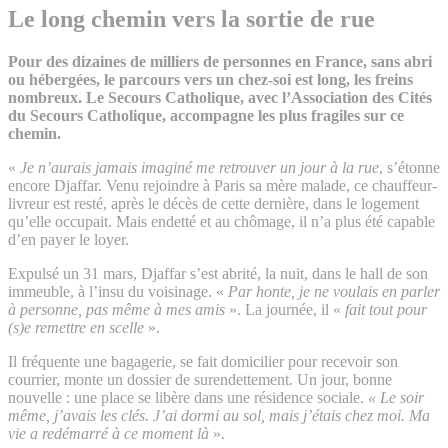
Le long chemin vers la sortie de rue
Pour des dizaines de milliers de personnes en France, sans abri
ou hébergées, le parcours vers un chez-soi est long, les freins
nombreux. Le Secours Catholique, avec l’Association des Cités
du Secours Catholique, accompagne les plus fragiles sur ce
chemin.
«
Je n’aurais jamais imaginé me retrouver un jour à la rue
, s’étonne
encore Djaffar. Venu rejoindre à Paris sa mère malade, ce chauffeur-
livreur est resté, après le décès de cette dernière, dans le logement
qu’elle occupait. Mais endetté et au chômage, il n’a plus été capable
d’en payer le loyer.
Expulsé un 31 mars, Djaffar s’est abrité, la nuit, dans le hall de son
immeuble, à l’insu du voisinage. «
Par honte,
je ne voulais en parler
à personne, pas même à mes amis
». La journée, il «
fait tout pour
(s)e remettre en scelle
».
Il fréquente une bagagerie, se fait domicilier pour recevoir son
courrier, monte un dossier de surendettement. Un jour, bonne
nouvelle : une place se libère dans une résidence sociale.
« Le soir
même, j’avais les clés. J’ai dormi au sol, mais j’étais chez moi. Ma
vie a redémarré à ce moment là
».