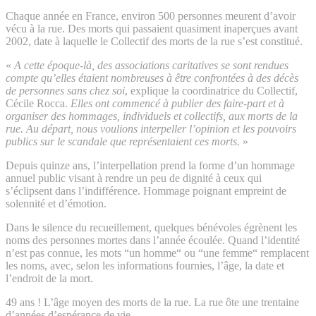
Chaque année en France, environ 500 personnes meurent d’avoir
vécu à la rue. Des morts qui passaient quasiment inaperçues avant
2002, date à laquelle le Collectif des morts de la rue s’est constitué.
«
A cette époque-là, des associations caritatives se sont rendues
compte qu’elles étaient nombreuses à être confrontées à des décès
de personnes sans chez soi
, explique la coordinatrice du Collectif,
Cécile Rocca.
Elles ont commencé à publier des faire-part et à
organiser des hommages, individuels et collectifs, aux morts de la
rue. Au départ, nous voulions interpeller l’opinion et les pouvoirs
publics sur le scandale que représentaient ces morts.
»
Depuis quinze ans, l’interpellation prend la forme d’un hommage
annuel public visant à rendre un peu de dignité à ceux qui
s’éclipsent dans l’indifférence. Hommage poignant empreint de
solennité et d’émotion.
Dans le silence du recueillement, quelques bénévoles égrènent les
noms des personnes mortes dans l’année écoulée. Quand l’identité
n’est pas connue, les mots “un homme“ ou “une femme“ remplacent
les noms, avec, selon les informations fournies, l’âge, la date et
l’endroit de la mort.
49 ans ! L’âge moyen des morts de la rue. La rue ôte une trentaine
d’années d’espérance de vie.