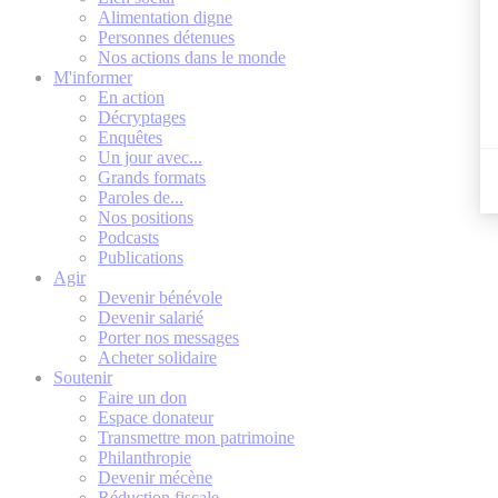
Alimentation digne
Personnes détenues
Nos actions dans le monde
M'informer
En action
Décryptages
Enquêtes
Un jour avec...
Grands formats
Paroles de...
Nos positions
Podcasts
Publications
Agir
Devenir bénévole
Devenir salarié
Porter nos messages
Acheter solidaire
Soutenir
Faire un don
Espace donateur
Transmettre mon patrimoine
Philanthropie
Devenir mécène
Réduction fiscale