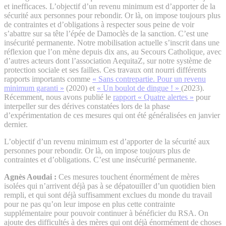
et inefficaces. L’objectif d’un revenu minimum est d’apporter de la
sécurité aux personnes pour rebondir. Or là, on impose toujours plus
de contraintes et d’obligations à respecter sous peine de voir
s’abattre sur sa tête l’épée de Damoclès de la sanction. C’est une
insécurité permanente. Notre mobilisation actuelle s’inscrit dans une
réflexion que l’on mène depuis dix ans, au Secours Catholique, avec
d’autres acteurs dont l’association AequitaZ, sur notre système de
protection sociale et ses failles. Ces travaux ont nourri différents
rapports importants comme
« Sans contrepartie. Pour un revenu
minimum garanti »
(2020) et
« Un boulot de dingue ! »
(2023).
Récemment, nous avons publié le
rapport « Quatre alertes »
pour
interpeller sur des dérives constatées lors de la phase
d’expérimentation de ces mesures qui ont été généralisées en janvier
dernier.
L’objectif d’un revenu minimum est d’apporter de la sécurité aux
personnes pour rebondir. Or là, on impose toujours plus de
contraintes et d’obligations. C’est une insécurité permanente.
Agnès Aoudai :
Ces mesures touchent énormément de mères
isolées qui n’arrivent déjà pas à se dépatouiller d’un quotidien bien
rempli, et qui sont déjà suffisamment exclues du monde du travail
pour ne pas qu’on leur impose en plus cette contrainte
supplémentaire pour pouvoir continuer à bénéficier du RSA. On
ajoute des difficultés à des mères qui ont déjà énormément de choses