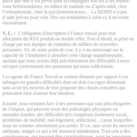
parce que rien n’est prévu pour accompagner son fils à ses rendez-
vous hebdomadaires, en milieu de matinée ou d’après-midi, chez
l’orthophoniste, chez la psychomotricienne... La MDPH n’a pas
d’aide prévue pour cela. Des cas semblables à celui-ci, il en existe
énormément.
V. L. :
L’obligation d'inscription à France travail pour tout
allocataire du RSA produit un double effet. Tout d’abord, la prise en
charge par nos équipes de centaines de milliers de nouvelles
personnes. Or, de notre point-de-vue, il y a un mensonge sur la
capacité de l’institution à absorber cette charge supplémentaire,
sachant que nous avions déjà précédemment des difficultés à nous
occuper correctement des personnes qui nous sollicitaient.
Les agents de France Travail se sentent démunis par rapport à ces
ménages en grandes difficultés dont on doit s'occuper désormais
sans avoir les moyens de leur proposer des choses concrètes qui
pourraient faire avancer leur situation
.
Ensuite, nous sommes face à des personnes qui sont plus éloignées
de l’emploi, qui peuvent avoir des pathologies physiques ou
mentales lourdes, des difficultés très complexes (isolement social,
problèmes de mobilité, mal-logement, addictions…) pour lesquelles
nous ne sommes absolument pas armés. Et ce, sans avoir les moyens
adéquats, malgré ce qui a été annoncé initialement. Tout cela a des
conséquences, qui peuvent être catastrophiques, pour les personnes