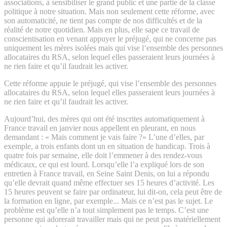
associations, à sensibiliser le grand public et une partie de la classe
politique à notre situation. Mais non seulement cette réforme, avec
son automaticité, ne tient pas compte de nos difficultés et de la
réalité de notre quotidien. Mais en plus, elle sape ce travail de
conscientisation en venant appuyer le préjugé, qui ne concerne pas
uniquement les mères isolées mais qui vise l’ensemble des personnes
allocataires du RSA, selon lequel elles passeraient leurs journées à
ne rien faire et qu’il faudrait les activer.
Cette réforme appuie le préjugé, qui vise l’ensemble des personnes
allocataires du RSA, selon lequel elles passeraient leurs journées à
ne rien faire et qu’il faudrait les activer.
Aujourd’hui, des mères qui ont été inscrites automatiquement à
France travail en janvier nous appellent en pleurant, en nous
demandant : « Mais comment je vais faire ?» L’une d’elles, par
exemple, a trois enfants dont un en situation de handicap. Trois à
quatre fois par semaine, elle doit l’emmener à des rendez-vous
médicaux, ce qui est lourd. Lorsqu’elle l’a expliqué lors de son
entretien à France travail, en Seine Saint Denis, on lui a répondu
qu’elle devrait quand même effectuer ses 15 heures d’activité. Les
15 heures peuvent se faire par ordinateur, lui dit-on, cela peut être de
la formation en ligne, par exemple... Mais ce n’est pas le sujet. Le
problème est qu’elle n’a tout simplement pas le temps. C’est une
personne qui adorerait travailler mais qui ne peut pas matériellement