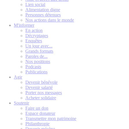
Lien social
Alimentation digne
Personnes détenues
Nos actions dans le monde
M'informer
En action
Décryptages
Enquêtes
Un jour avec...
Grands formats
Paroles de...
Nos positions
Podcasts
Publications
Agir
Devenir bénévole
Devenir salarié
Porter nos messages
Acheter solidaire
Soutenir
Faire un don
Espace donateur
Transmettre mon patrimoine
Philanthropie
Devenir mécène