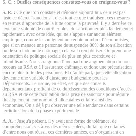
S. C. : Quelles conséquences constatez-vous ou craignez-vous ?
S. R. :
Ce que l’on constate et dénonce aujourd’hui, ce n’est pas
juste ce décret “sanctions”, c’est tout ce que traduisent ces mesures
en termes d’approche de la lutte contre la pauvreté. Il y a derrière ce
texte une volonté de contrôler plus, de sanctionner plus facilement et
rapidement, avec cette idée, qui ne s’appuie sur aucun élément
empirique, comme le soulignent un certain nombre d’économistes,
que si on menace une personne de suspendre 80% de son allocation
ou de son indemnité chômage, cela va la remobiliser. On prend une
orientation de politique sociale de plus en plus coercitive et
infantilisante. Nous craignons d’une part une augmentation du non-
recours au RSA et à l’assurance chômage, et donc une précarisation
encore plus forte des personnes. Et d’autre part, que cette allocation
devienne une variable d’ajustement budgétaire pour les
Départements. Le risque, en effet, est que des conseils
départementaux profitent de ce durcissement des conditions d’accès
au RSA et de cette facilitation de la prise de sanctions pour réduire
drastiquement leur nombre d’allocataires et faire ainsi des
économies. On a déjà pu observer une telle tendance dans certains
territoires lors de la phase expérimentale.
A. A. :
Jusqu'à présent, il y avait une forme de tolérance, de
compréhension, vis-à-vis des mères isolées, du fait que certaines
d’entre nous ont réussi, ces dernières années, en s’organisant en