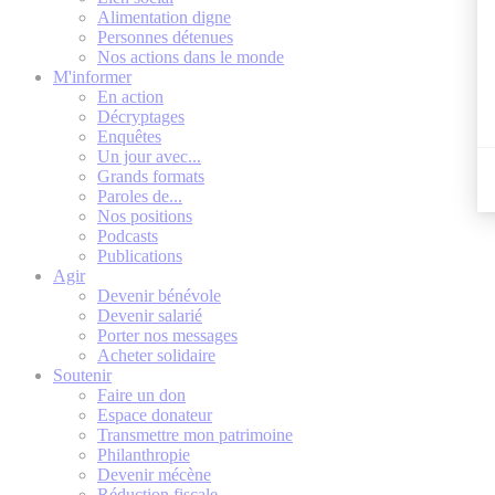
Alimentation digne
Personnes détenues
Nos actions dans le monde
M'informer
En action
Décryptages
Enquêtes
Un jour avec...
Grands formats
Paroles de...
Nos positions
Podcasts
Publications
Agir
Devenir bénévole
Devenir salarié
Porter nos messages
Acheter solidaire
Soutenir
Faire un don
Espace donateur
Transmettre mon patrimoine
Philanthropie
Devenir mécène
Réduction fiscale