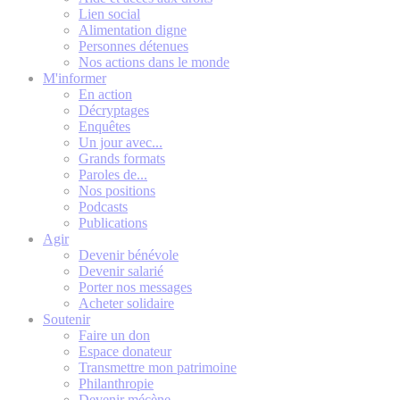
Lien social
Alimentation digne
Personnes détenues
Nos actions dans le monde
M'informer
En action
Décryptages
Enquêtes
Un jour avec...
Grands formats
Paroles de...
Nos positions
Podcasts
Publications
Agir
Devenir bénévole
Devenir salarié
Porter nos messages
Acheter solidaire
Soutenir
Faire un don
Espace donateur
Transmettre mon patrimoine
Philanthropie
Devenir mécène