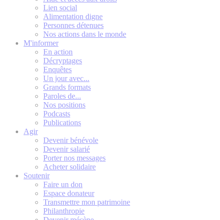
Lien social
Alimentation digne
Personnes détenues
Nos actions dans le monde
M'informer
En action
Décryptages
Enquêtes
Un jour avec...
Grands formats
Paroles de...
Nos positions
Podcasts
Publications
Agir
Devenir bénévole
Devenir salarié
Porter nos messages
Acheter solidaire
Soutenir
Faire un don
Espace donateur
Transmettre mon patrimoine
Philanthropie
Devenir mécène