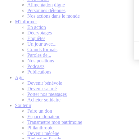
Alimentation digne
Personnes détenues
Nos actions dans le monde
M'informer
En action
Décryptages
Enquêtes
Un jour avec...
Grands formats
Paroles de...
Nos positions
Podcasts
Publications
Agir
Devenir bénévole
Devenir salarié
Porter nos messages
Acheter solidaire
Soutenir
Faire un don
Espace donateur
Transmettre mon patrimoine
Philanthropie
Devenir mécène
Réduction fiscale