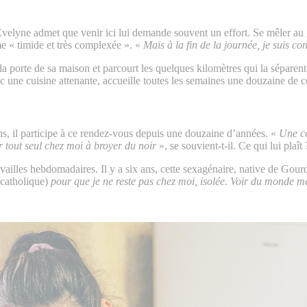
 Evelyne admet que venir ici lui demande souvent un effort. Se mêler 
e « timide et très complexée ». «
Mais à la fin de la journée, je suis co
 la porte de sa maison et parcourt les quelques kilomètres qui la sépare
vec une cuisine attenante, accueille toutes les semaines une douzaine de
ans, il participe à ce rendez-vous depuis une douzaine d’années. «
Une co
er tout seul chez moi à broyer du noir
», se souvient-t-il. Ce qui lui plaî
vailles hebdomadaires. Il y a six ans, cette sexagénaire, native de Gour
 catholique)
pour que je ne reste pas chez moi, isolée. Voir du monde 