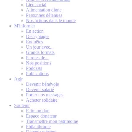
Lien social
Alimentation digne
Personnes détenues
Nos actions dans le monde
M'informer
En action
Décryptages
Enquêtes
Un jour avec...
Grands formats
Paroles de...
Nos positions
Podcasts
Publications
Agir
Devenir bénévole
Devenir salarié
Porter nos messages
Acheter solidaire
Soutenir
Faire un don
Espace donateur
Transmettre mon patrimoine
Philanthropie
Devenir mécène