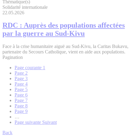
Thématique(s)
Solidarité internationale
22.05.2026
RDC : Auprès des populations affectées
par la guerre au Sud-Kivu
Face à la crise humanitaire aiguë au Sud-Kivu, la Caritas Bukavu,
partenaire du Secours Catholique, vient en aide aux populations.
Pagination
Page courante
1
Page
2
Page
3
Page
4
Page
5
Page
6
Page
7
Page
8
Page
9
…
Page suivante
Suivant
Back